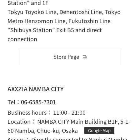
Station" and 1F
Tokyu Toyoko Line, Denentoshi Line, Tokyo
Metro Hanzomon Line, Fukutoshin Line
"Shibuya Station" Exit B5 and direct
connection
Store Page
AXXZIA NAMBA CITY
Tel：
06-6585-7301
Business hours
11:00 - 21:00
Location
NAMBA CITY Main Building B1F, 5-1-
60 Namba, Chuo-ku, Osaka
Google Map
Access
Directly connected to Nankai Namba