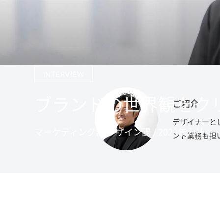
INTERVIEW
ブランドの世界観をク
ご紹介
デザイナーと
マーケティング部 デザイン課 / 2025年入社
ント業務も担